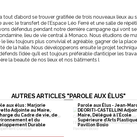
va tout d’abord se trouver gratifiée de trois nouveaux lieux au s
avec le transfert de l’Espace Léo Ferré et une salle de répét
avons défendus pendant notre dernière campagne qui vont se co
ondamine, lieu de vie central à Monaco. Nous étudions de mani
le lieu toujours plus convivial et agréable, gagner de la plac
té de la halle. Nous développerons ensuite le projet technique
défends l’idée qu’il est toujours préférable d’anticiper les tra
ère la beauté de nos lieux et nos bâtiments l
AUTRES ARTICLES "PAROLE AUX ÉLUS"
le aux élus : Marjorie
Parole aux Élus - Jean-Mar
etto Adjointe au Maire,
DEORITI-CASTELLINI Adjoin
harge du Cadre de vie, de
Maire, Délégué à l’École
vironnement et du
Supérieure d’Arts Plastique
eloppement Durable
Pavillon Bosio