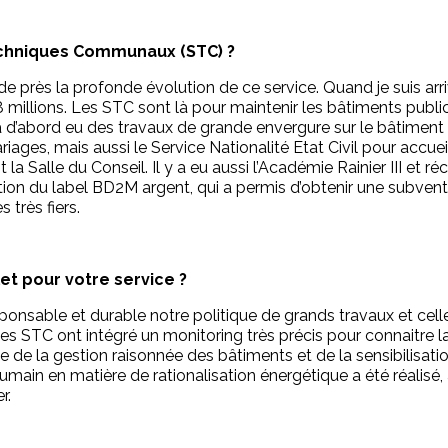
Techniques Communaux (STC) ?
e près la profonde évolution de ce service. Quand je suis arri
 millions. Les STC sont là pour maintenir les bâtiments pub
a d’abord eu des travaux de grande envergure sur le bâtiment d
riages, mais aussi le Service Nationalité Etat Civil pour accueil
 la Salle du Conseil. Il y a eu aussi l’Académie Rainier III et
ntion du label BD2M argent, qui a permis d’obtenir une subv
 très fiers.
et pour votre service ?
esponsable et durable notre politique de grands travaux et ce
es STC ont intégré un monitoring très précis pour connaitre
 de la gestion raisonnée des bâtiments et de la sensibilisatio
umain en matière de rationalisation énergétique a été réalisé, 
r.