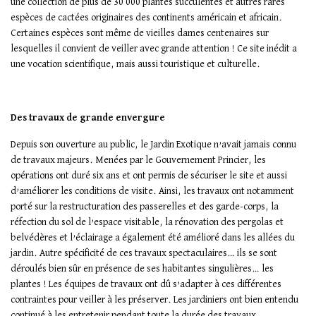
une collection de plus de 30 000 plantes succulentes et autres rares
espèces de cactées originaires des continents américain et africain.
Certaines espèces sont même de vieilles dames centenaires sur
lesquelles il convient de veiller avec grande attention ! Ce site inédit a
une vocation scientifique, mais aussi touristique et culturelle.
Des travaux de grande envergure
Depuis son ouverture au public, le Jardin Exotique n’avait jamais connu
de travaux majeurs. Menées par le Gouvernement Princier, les
opérations ont duré six ans et ont permis de sécuriser le site et aussi
d’améliorer les conditions de visite. Ainsi, les travaux ont notamment
porté sur la restructuration des passerelles et des garde-corps, la
réfection du sol de l’espace visitable, la rénovation des pergolas et
belvédères et l’éclairage a également été amélioré dans les allées du
jardin. Autre spécificité de ces travaux spectaculaires… ils se sont
déroulés bien sûr en présence de ses habitantes singulières… les
plantes ! Les équipes de travaux ont dû s’adapter à ces différentes
contraintes pour veiller à les préserver. Les jardiniers ont bien entendu
continué à les entretenir pendant toute la durée des travaux.