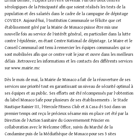
En mai dernier, l’Espace Léo Ferré devenait l’un des deux centres
sérologiques de la Principauté afin que soient réalisés les tests de la
population et des salariés dans le cadre de la campagne de dépistage
COVID19. Aujourd’hui, l’Institution Communale se félicite que cet
établissement géré par la Mairie de Monaco puisse être mis une
nouvelle fois au service de l’intérêt général, en particulier dans la lutte
contre l’épidémie, en étant Centre National de dépistage. Le Maire et le
Conseil Communal ont tenu à remercier les équipes communales qui se
sont mobilisées afin que ce centre voit le jour et ouvre dans les meilleurs
délais .Retrouvez les informations et les contacts des différents services
sur
www.mairie.mc
Dès le mois de mai, la Mairie de Monaco a fait de la réouverture de ses
services une priorité tout en garantissant un niveau de sécurité optimal à
ses équipes et au public. Ses efforts ont été récompensés par l’obtention
du label Monaco Safe pour plusieurs de ses établissements : le Stade
Nautique Rainier III, l’Hercule Fitness Club et A Casa d’i Soci dans un
premier temps ont reçu le précieux sésame mis en place cet été par la
Direction de l’Action Sanitaire du Gouvernement Princier en
collaboration avec le Welcome Office, suivis du Marché de la
Condamine puis de la Médiathèque de Monaco pour ses 3 sites