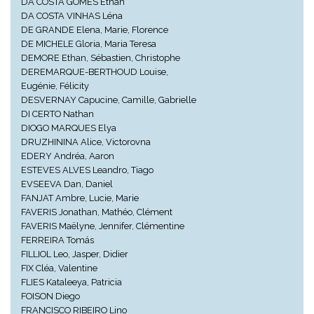
DA COSTA GOMES Ethan
DA COSTA VINHAS Léna
DE GRANDE Elena, Marie, Florence
DE MICHELE Gloria, Maria Teresa
DEMORE Ethan, Sébastien, Christophe
DEREMARQUE-BERTHOUD Louise,
Eugénie, Félicity
DESVERNAY Capucine, Camille, Gabrielle
DI CERTO Nathan
DIOGO MARQUES Elya
DRUZHININA Alice, Victorovna
EDERY Andréa, Aaron
ESTEVES ALVES Leandro, Tiago
EVSEEVA Dan, Daniel
FANJAT Ambre, Lucie, Marie
FAVERIS Jonathan, Mathéo, Clément
FAVERIS Maëlyne, Jennifer, Clémentine
FERREIRA Tomás
FILLIOL Leo, Jasper, Didier
FIX Cléa, Valentine
FLIES Kataleeya, Patricia
FOISON Diego
FRANCISCO RIBEIRO Lino