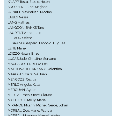
KNAPP Tessa, Elodie, Helen
KRUPPERT June, Marjorie
KUNKEL Maximilian, Nicolas
LABIDI Nessa
LANG Mathias
LANGDON-BANKS Taro
LAURENT Anna, Julie
LE FAOU Séléna
LEGRAND Gaspard, Léopold, Hugues
LEITE Marie
LOIZZO Nolan, Enzo
LUCAS Jade, Christine, Servane
MACHADO FERREIRA Léa
MALDONADO TARKANYI Valentina
MARQUES da SILVA Juan
MENGOZZI Cecilia
MERLO Angela, Katia
MEROUANI Ayden
MERTZ Timéo, Stève, Claude
MICHELOTTI Melly, Marie
MIRANDE Milann, Michel, Serge, Johan
MOREAU Zoé, Marie, Patricia
MOREAU Maxence, Marcel, Michel