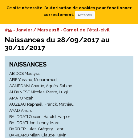
Ce site nécessite l'autorisation de cookies pour fonctionner
correctement.
Accepter
#55 - Janvier / Mars 2018 - Carnet de l'état-civil
Naissances du 28/09/2017 au
30/11/2017
NAISSANCES
ABIDOS Maëlyss
AFIF Yassine, Mohammed
AGNEDANI Charlie, Agnès, Sabine
ALBANESE Nicolas, Pierre, Luigi
AMATO Noah
AUZEAU Raphaël, Franck, Mathieu
AYAD Andro
BALDRATI Cobain, Harold, Harper
BALDRATI Jon, Lenny, Marc
BARBIER Jules, Grégory, Henri
BARILARO Milàn, Claude, Kévin