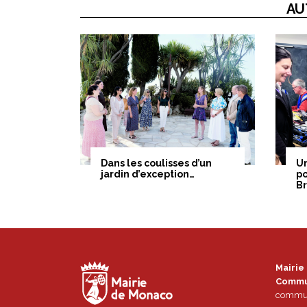
AU
Dans les coulisses d’un
U
jardin d’exception…
po
B
Mairie
Commu
commun