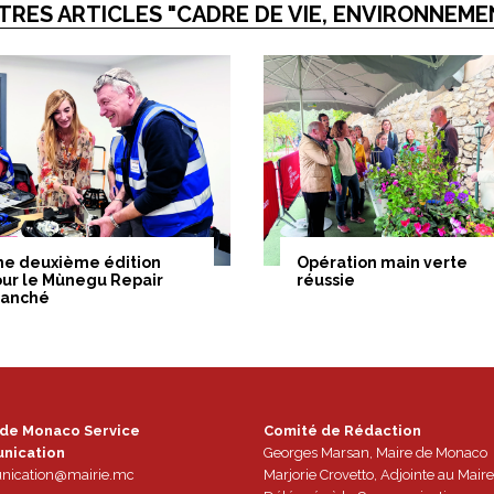
TRES ARTICLES "CADRE DE VIE, ENVIRONNEME
ne deuxième édition
Opération main verte
ur le Mùnegu Repair
réussie
ranché
 de Monaco Service
Comité de Rédaction
nication
Georges Marsan, Maire de Monaco
ication@mairie.mc
Marjorie Crovetto, Adjointe au Maire