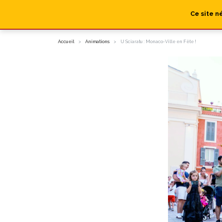
Ce site n
Accueil
Animations
U Sciaratu : Monaco-Ville en Fête !